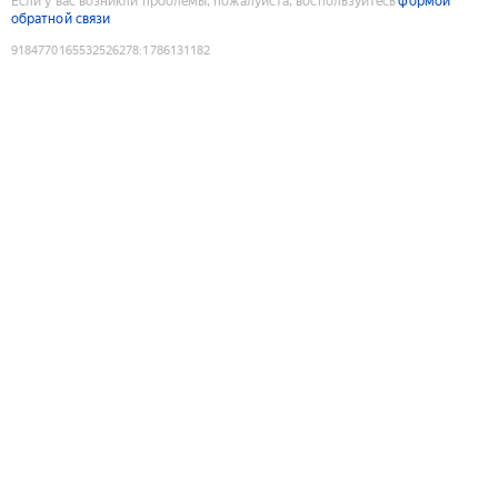
Если у вас возникли проблемы, пожалуйста, воспользуйтесь
формой
обратной связи
9184770165532526278
:
1786131182