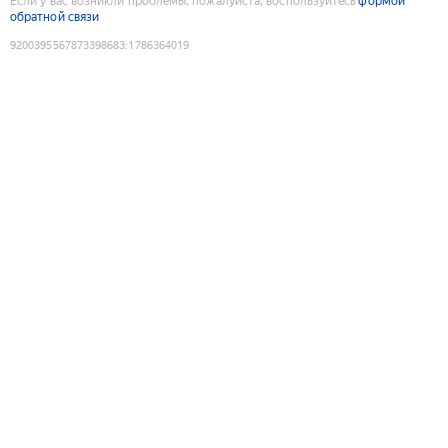
Если у вас возникли проблемы, пожалуйста, воспользуйтесь
формой
обратной связи
9200395567873398683
:
1786364019