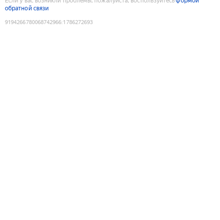
Если у вас возникли проблемы, пожалуйста, воспользуйтесь
формой
обратной связи
9194266780068742966
:
1786272693