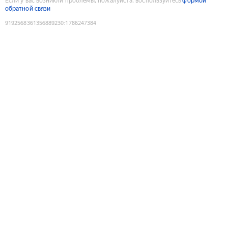
Если у вас возникли проблемы, пожалуйста, воспользуйтесь
формой
обратной связи
9192568361356889230
:
1786247384