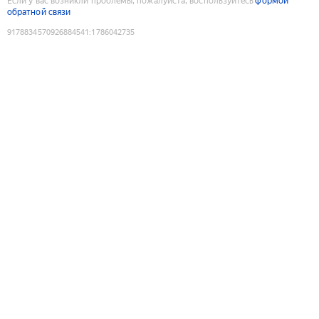
Если у вас возникли проблемы, пожалуйста, воспользуйтесь
формой
обратной связи
9178834570926884541
:
1786042735