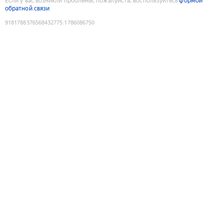
Если у вас возникли проблемы, пожалуйста, воспользуйтесь
формой
обратной связи
9181788376568432775
:
1786086750