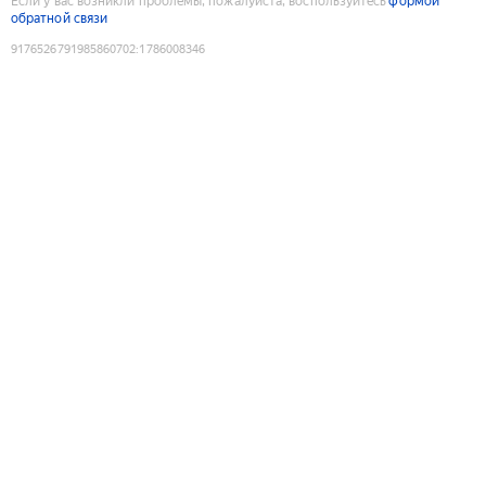
Если у вас возникли проблемы, пожалуйста, воспользуйтесь
формой
обратной связи
9176526791985860702
:
1786008346