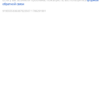
Если у вас возникли проблемы, пожалуйста, воспользуйтесь
формой
обратной связи
9195555836387923507
:
1786291901