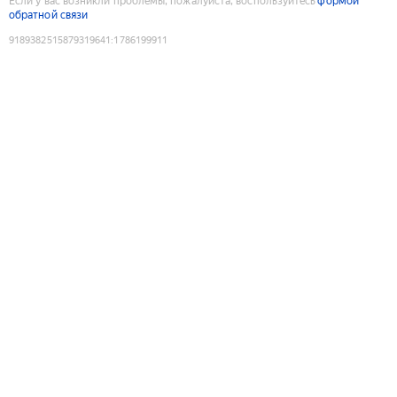
Если у вас возникли проблемы, пожалуйста, воспользуйтесь
формой
обратной связи
9189382515879319641
:
1786199911