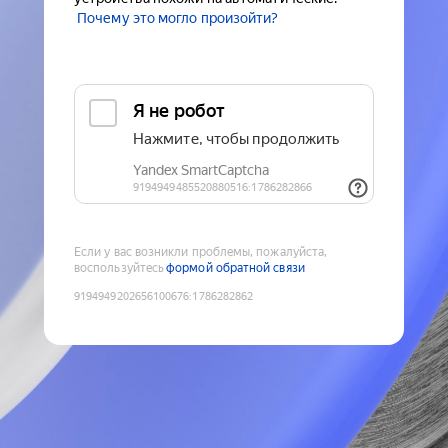
Почему это могло произойти?
Если у вас возникли проблемы, пожалуйста,
воспользуйтесь
формой обратной связи
9194949202656100676
:
1786282862