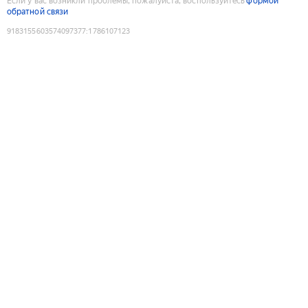
Если у вас возникли проблемы, пожалуйста, воспользуйтесь
формой
обратной связи
9183155603574097377
:
1786107123