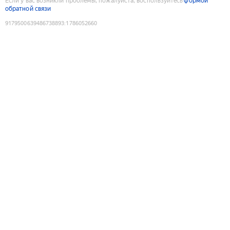
Если у вас возникли проблемы, пожалуйста, воспользуйтесь
формой
обратной связи
9179500639486738893
:
1786052660