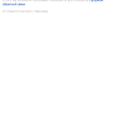
Если у вас возникли проблемы, пожалуйста, воспользуйтесь
формой
обратной связи
9177568072715470281
:
1786023863