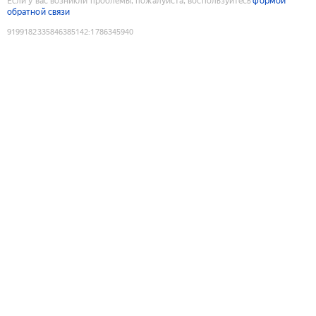
Если у вас возникли проблемы, пожалуйста, воспользуйтесь
формой
обратной связи
9199182335846385142
:
1786345940