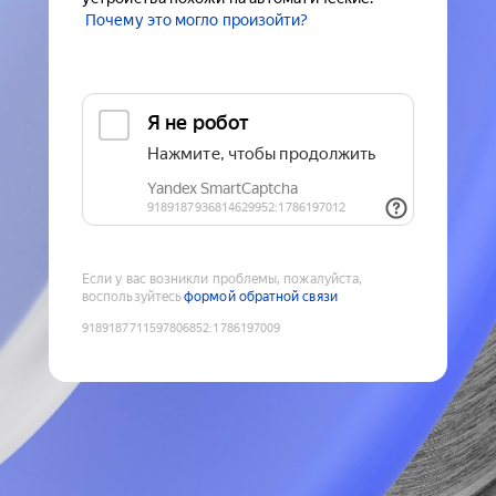
Почему это могло произойти?
Если у вас возникли проблемы, пожалуйста,
воспользуйтесь
формой обратной связи
9189187711597806852
:
1786197009