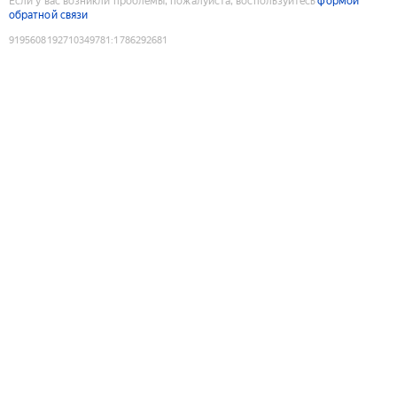
Если у вас возникли проблемы, пожалуйста, воспользуйтесь
формой
обратной связи
9195608192710349781
:
1786292681