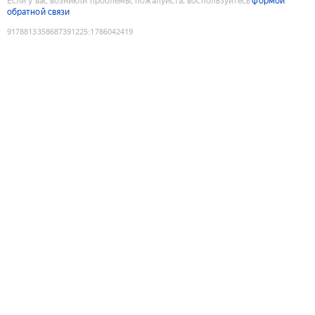
Если у вас возникли проблемы, пожалуйста, воспользуйтесь
формой
обратной связи
9178813358687391225
:
1786042419