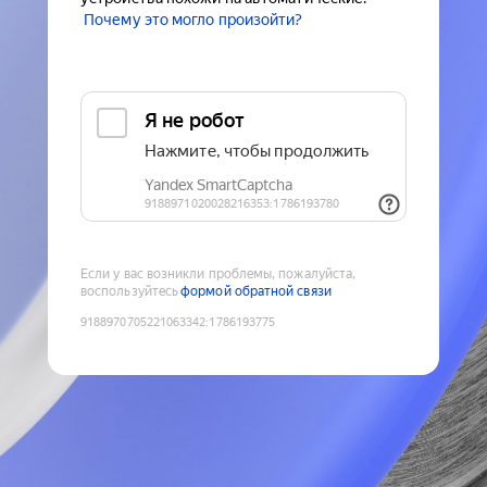
Почему это могло произойти?
Если у вас возникли проблемы, пожалуйста,
воспользуйтесь
формой обратной связи
9188970705221063342
:
1786193775