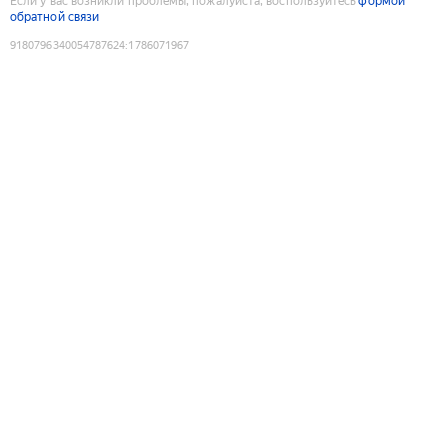
Если у вас возникли проблемы, пожалуйста, воспользуйтесь
формой
обратной связи
9180796340054787624
:
1786071967