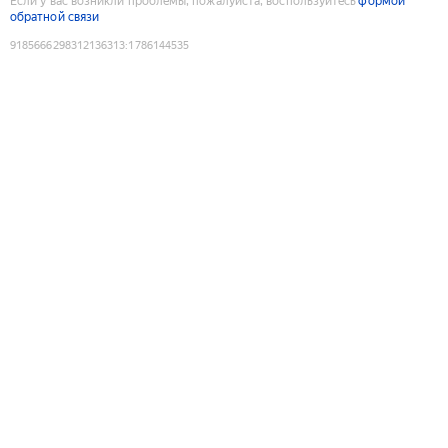
Если у вас возникли проблемы, пожалуйста, воспользуйтесь
формой
обратной связи
9185666298312136313
:
1786144535