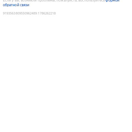
Если у вас возникли проблемы, пожалуйста, воспользуйтесь
формой
обратной связи
9193563809550962489
:
1786262218