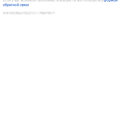
Если у вас возникли проблемы, пожалуйста, воспользуйтесь
формой
обратной связи
9181302956210522121
:
1786079517