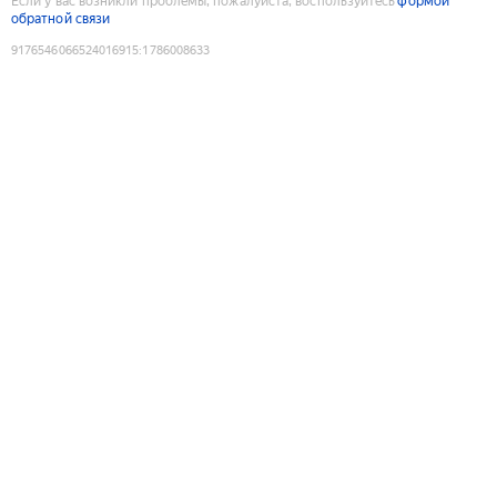
Если у вас возникли проблемы, пожалуйста, воспользуйтесь
формой
обратной связи
9176546066524016915
:
1786008633