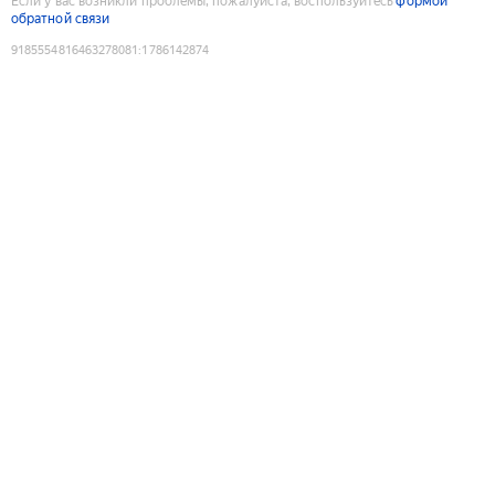
Если у вас возникли проблемы, пожалуйста, воспользуйтесь
формой
обратной связи
9185554816463278081
:
1786142874