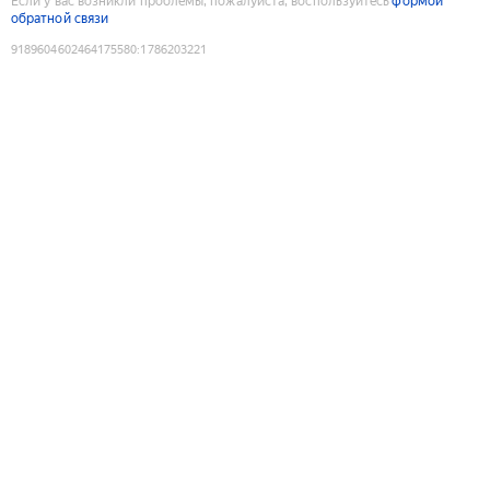
Если у вас возникли проблемы, пожалуйста, воспользуйтесь
формой
обратной связи
9189604602464175580
:
1786203221