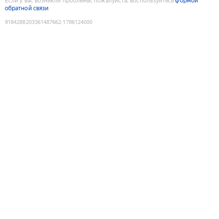
Если у вас возникли проблемы, пожалуйста, воспользуйтесь
формой
обратной связи
9184288203361487662
:
1786124000