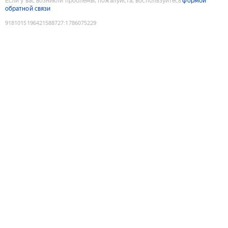
Если у вас возникли проблемы, пожалуйста, воспользуйтесь
формой
обратной связи
9181015196421588727
:
1786075229