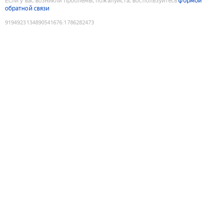
Если у вас возникли проблемы, пожалуйста, воспользуйтесь
формой
обратной связи
9194923134890541676
:
1786282473