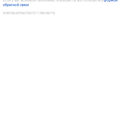
Если у вас возникли проблемы, пожалуйста, воспользуйтесь
формой
обратной связи
9189168287943756737
:
1786196719