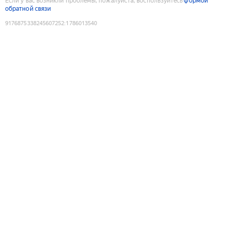
Если у вас возникли проблемы, пожалуйста, воспользуйтесь
формой
обратной связи
9176875338245607252
:
1786013540