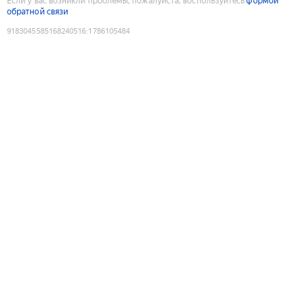
Если у вас возникли проблемы, пожалуйста, воспользуйтесь
формой
обратной связи
9183045585168240516
:
1786105484