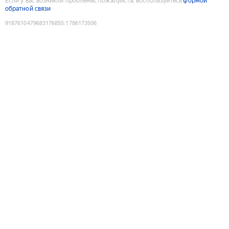
Если у вас возникли проблемы, пожалуйста, воспользуйтесь
формой
обратной связи
9187610479683176855
:
1786173506