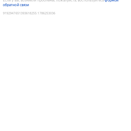
Если у вас возникли проблемы, пожалуйста, воспользуйтесь
формой
обратной связи
9192947651393618255
:
1786253036