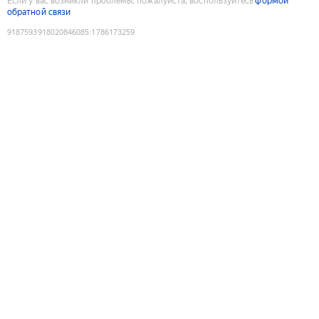
Если у вас возникли проблемы, пожалуйста, воспользуйтесь
формой
обратной связи
9187593918020846085
:
1786173259