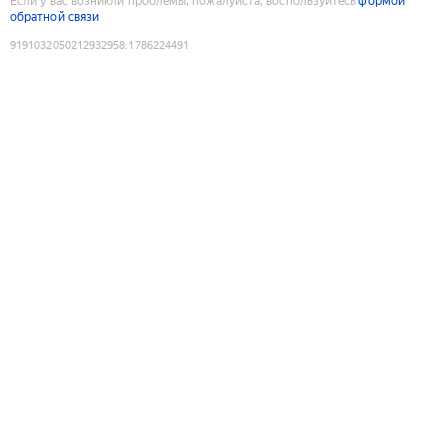
Если у вас возникли проблемы, пожалуйста, воспользуйтесь
формой
обратной связи
9191032050212932958
:
1786224491