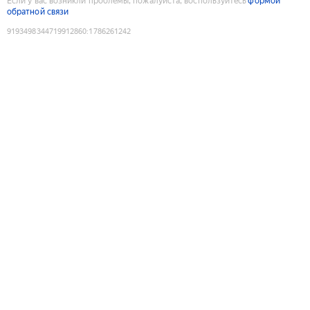
Если у вас возникли проблемы, пожалуйста, воспользуйтесь
формой
обратной связи
9193498344719912860
:
1786261242