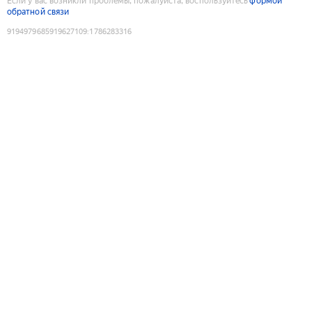
Если у вас возникли проблемы, пожалуйста, воспользуйтесь
формой
обратной связи
9194979685919627109
:
1786283316