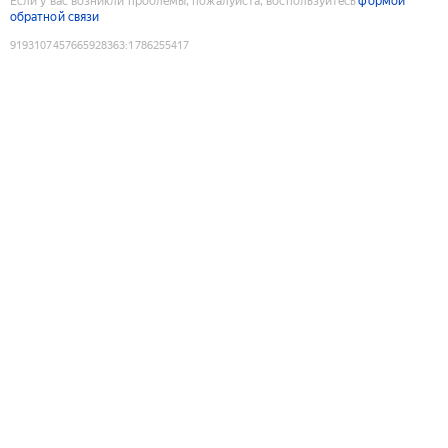
Если у вас возникли проблемы, пожалуйста, воспользуйтесь
формой
обратной связи
9193107457665928363
:
1786255417