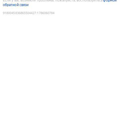
Если у вас возникли проблемы, пожалуйста, воспользуйтесь
формой
обратной связи
9180045836865504427
:
1786060784