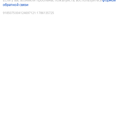
Если у вас возникли проблемы, пожалуйста, воспользуйтесь
формой
обратной связи
9185075004124697121
:
1786135725