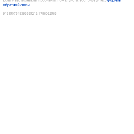
Если у вас возникли проблемы, пожалуйста, воспользуйтесь
формой
обратной связи
9181507549393585213
:
1786082565