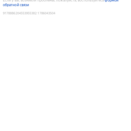
Если у вас возникли проблемы, пожалуйста, воспользуйтесь
формой
обратной связи
9178886204553955382
:
1786043504