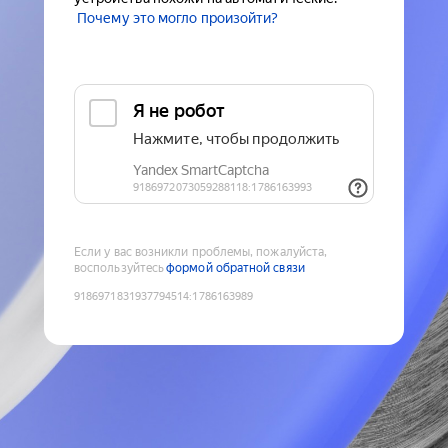
Почему это могло произойти?
Если у вас возникли проблемы, пожалуйста,
воспользуйтесь
формой обратной связи
9186971831937794514
:
1786163989