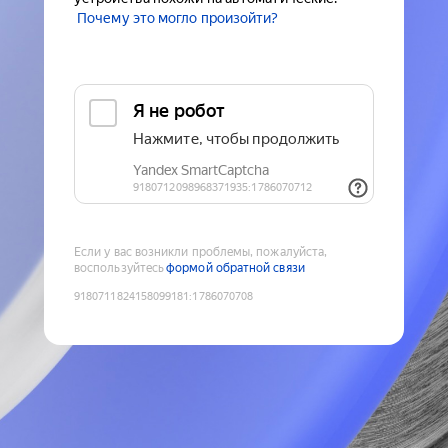
Почему это могло произойти?
Если у вас возникли проблемы, пожалуйста,
воспользуйтесь
формой обратной связи
9180711824158099181
:
1786070708