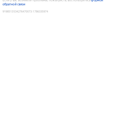
Если у вас возникли проблемы, пожалуйста, воспользуйтесь
формой
обратной связи
9198513534276470073
:
1786335974