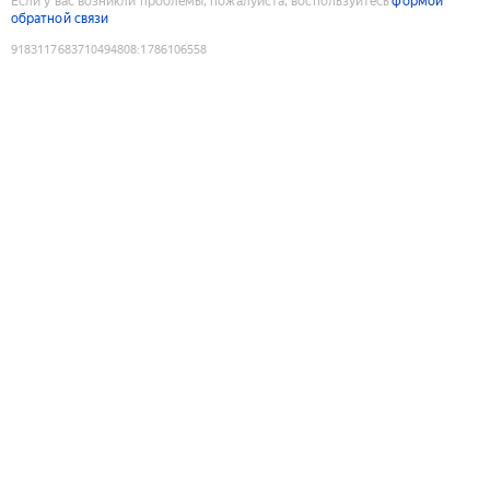
Если у вас возникли проблемы, пожалуйста, воспользуйтесь
формой
обратной связи
9183117683710494808
:
1786106558