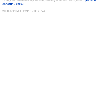
Если у вас возникли проблемы, пожалуйста, воспользуйтесь
формой
обратной связи
9188837645255184964
:
1786191792