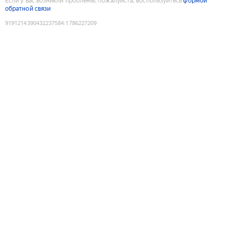
Если у вас возникли проблемы, пожалуйста, воспользуйтесь
формой
обратной связи
9191214390432237584
:
1786227209