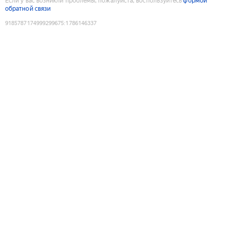
Если у вас возникли проблемы, пожалуйста, воспользуйтесь
формой
обратной связи
9185787174999299675
:
1786146337