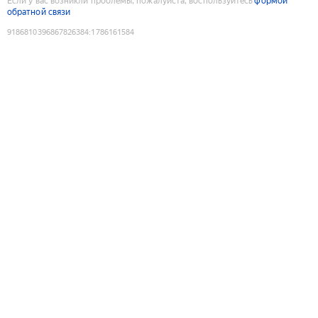
Если у вас возникли проблемы, пожалуйста, воспользуйтесь
формой
обратной связи
9186810396867826384
:
1786161584